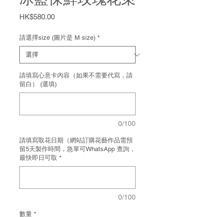
價
HK$580.00
格
請選擇size (圖片是 M size)
*
請填寫心意卡內容（如果不需要代寫，請
留白） (選填)
0/100
請填寫取花日期（網站訂購花藝作品需預
留5天製作時間，急單可WhatsApp 查詢，
最快即日可取
*
0/100
數量
*