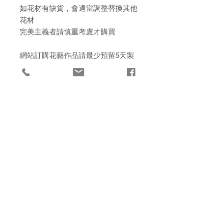
如花材有缺貨，會適當調整替換其他
花材
完美主義者請慎重考慮才購買
網站訂購花藝作品請最少預留5天製
作時間，急單請WhatsApp
97116414
急單最快即日可取
保鮮花和乾燥花材 - 資訊與護理
保鮮花又名永生花 - 是100%的天然真
取花方法
花，它們經過獨特的脫水、脫色、著
色、以及乾燥等製作工藝，使花朵保
工作室自取 Flowertimeflorist
留原有的柔嫩、形狀和光澤，看起來
退貨條款
觀塘鴻圖道58號10樓11室
十分自然、清新
或送花上門 （按地區收費、實報實
乾燥花可以簡單理解為「乾燥的植
本店所有款式均都不設保養及不設退貨
銷）
物」。褪去水分的花瓣和葉子會出現
承擔任何運輸風險（天雨問題導致花
皺褶、褪色、硬化的外觀，具有復古