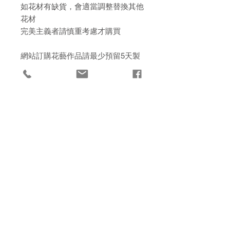
如花材有缺貨，會適當調整替換其他
花材
完美主義者請慎重考慮才購買
網站訂購花藝作品請最少預留5天製
作時間，急單請WhatsApp
97116414
急單最快即日可取
保鮮花和乾燥花材 - 資訊與護理
保鮮花又名永生花 - 是100%的天然真
取花方法
花，它們經過獨特的脫水、脫色、著
色、以及乾燥等製作工藝，使花朵保
工作室自取 Flowertimeflorist
留原有的柔嫩、形狀和光澤，看起來
退貨條款
觀塘鴻圖道58號10樓11室
十分自然、清新
或送花上門 （按地區收費、實報實
乾燥花可以簡單理解為「乾燥的植
本店所有款式均都不設保養及不設退貨
銷）
物」。褪去水分的花瓣和葉子會出現
承擔任何運輸風險（天雨問題導致花
皺褶、褪色、硬化的外觀，具有復古