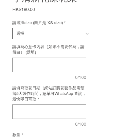
價
HK$180.00
格
請選擇size (圖片是 XS size)
*
請填寫心意卡內容（如果不需要代寫，請
留白） (選填)
0/100
請填寫取花日期（網站訂購花藝作品需預
留5天製作時間，急單可WhatsApp 查詢，
最快即日可取
*
0/100
數量
*